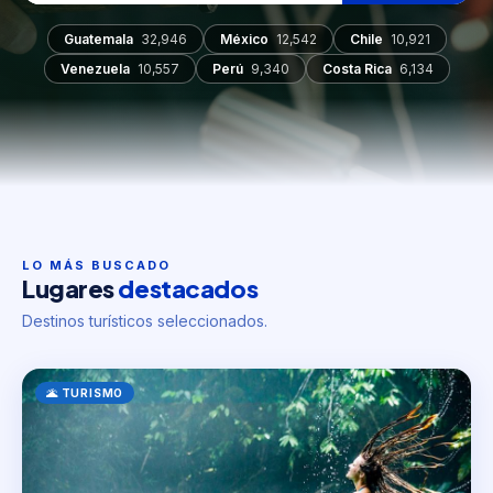
Guatemala
32,946
México
12,542
Chile
10,921
Venezuela
10,557
Perú
9,340
Costa Rica
6,134
LO MÁS BUSCADO
Lugares
destacados
Destinos turísticos seleccionados.
🌋 TURISMO