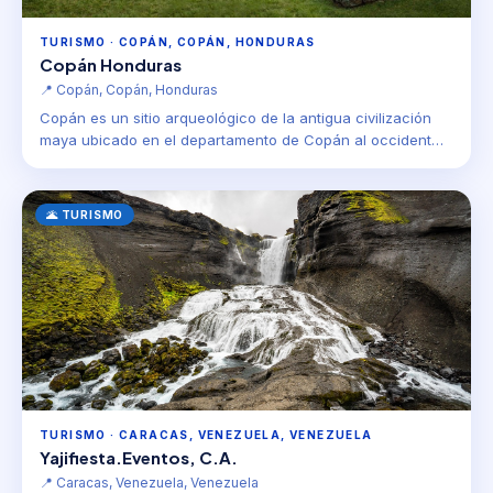
TURISMO · COPÁN, COPÁN, HONDURAS
Copán Honduras
📍 Copán, Copán, Honduras
Copán es un sitio arqueológico de la antigua civilización
maya ubicado en el departamento de Copán al occident…
🌋 TURISMO
TURISMO · CARACAS, VENEZUELA, VENEZUELA
Yajifiesta.Eventos, C.A.
📍 Caracas, Venezuela, Venezuela