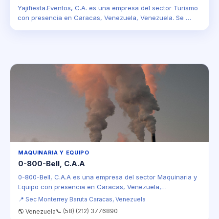
Yajifiesta.Eventos, C.A. es una empresa del sector Turismo
con presencia en Caracas, Venezuela, Venezuela. Se …
MAQUINARIA Y EQUIPO
0-800-Bell, C.A.A
0-800-Bell, C.A.A es una empresa del sector Maquinaria y
Equipo con presencia en Caracas, Venezuela,…
📍 Sec Monterrey Baruta Caracas, Venezuela
📞 (58) (212) 3776890
🌎 Venezuela