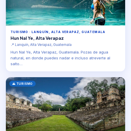
TURISMO · LANQUÍN, ALTA VERAPAZ, GUATEMALA
Hun Nal Ye, Alta Verapaz
📍 Lanquín, Alta Verapaz, Guatemala
Hun Nal Ye, Alta Verapaz, Guatemala. Pozas de agua
natural, en donde puedes nadar e incluso atreverte al
salto…
🌋 TURISMO