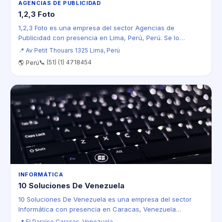
AGENCIAS DE PUBLICIDAD
1,2,3 Foto
1,2,3 Foto es una empresa del sector Agencias de
Publicidad con presencia en Lima, Perú, Perú. Se lo…
📍 Av Petit Thouars 1325 Lima, Perú
📞 (51) (1) 4718454
🌎 Perú
INFORMÁTICA
10 Soluciones De Venezuela
10 Soluciones De Venezuela es una empresa del sector
Informática con presencia en Caracas, Venezuela…
📍 El Paraíso Caracas, Venezuela