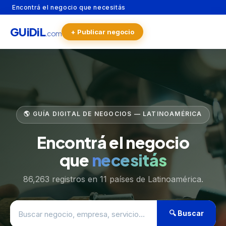
Encontrá el negocio que necesitás
GU
i
Di
L
+ Publicar negocio
.com
🌎 GUÍA DIGITAL DE NEGOCIOS — LATINOAMÉRICA
Encontrá el negocio
que
necesitás
86,263 registros en 11 países de Latinoamérica.
🔍 Buscar