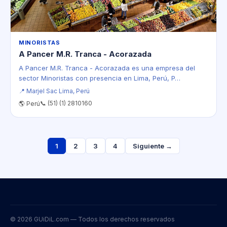
MINORISTAS
A Pancer M.R. Tranca - Acorazada
A Pancer M.R. Tranca - Acorazada es una empresa del
sector Minoristas con presencia en Lima, Perú, P…
📍 Marjel Sac Lima, Perú
📞 (51) (1) 2810160
🌎 Perú
1
2
3
4
Siguiente →
© 2026 GUiDiL.com — Todos los derechos reservados