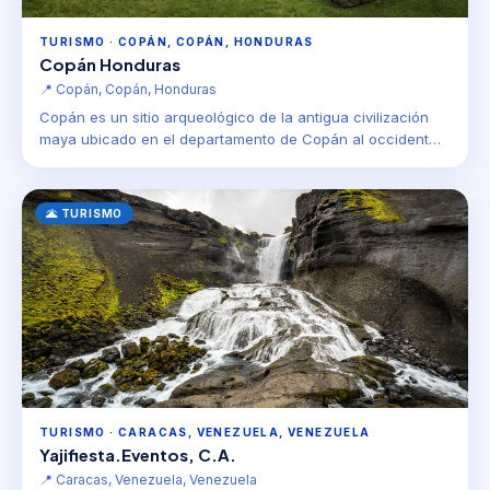
TURISMO · COPÁN, COPÁN, HONDURAS
Copán Honduras
📍 Copán, Copán, Honduras
Copán es un sitio arqueológico de la antigua civilización
maya ubicado en el departamento de Copán al occident…
🌋 TURISMO
TURISMO · CARACAS, VENEZUELA, VENEZUELA
Yajifiesta.Eventos, C.A.
📍 Caracas, Venezuela, Venezuela