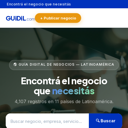
Encontrá el negocio que necesitás
GU
i
Di
L
+ Publicar negocio
.com
🌎 GUÍA DIGITAL DE NEGOCIOS — LATINOAMÉRICA
Encontrá el negocio
que
necesitás
4,107 registros en 11 países de Latinoamérica.
🔍 Buscar