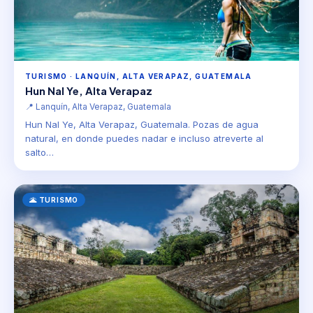
TURISMO · LANQUÍN, ALTA VERAPAZ, GUATEMALA
Hun Nal Ye, Alta Verapaz
📍 Lanquín, Alta Verapaz, Guatemala
Hun Nal Ye, Alta Verapaz, Guatemala. Pozas de agua
natural, en donde puedes nadar e incluso atreverte al
salto…
🌋 TURISMO