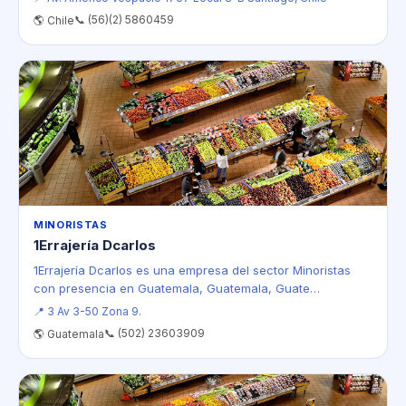
📞 (56)(2) 5860459
🌎 Chile
MINORISTAS
1Errajería Dcarlos
1Errajería Dcarlos es una empresa del sector Minoristas
con presencia en Guatemala, Guatemala, Guate…
📍 3 Av 3-50 Zona 9.
📞 (502) 23603909
🌎 Guatemala