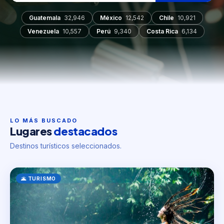
Guatemala
32,946
México
12,542
Chile
10,921
Venezuela
10,557
Perú
9,340
Costa Rica
6,134
LO MÁS BUSCADO
Lugares
destacados
Destinos turísticos seleccionados.
🌋 TURISMO