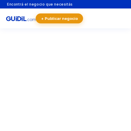
Encontrá el negocio que necesitás
GU
i
Di
L
+ Publicar negocio
.com