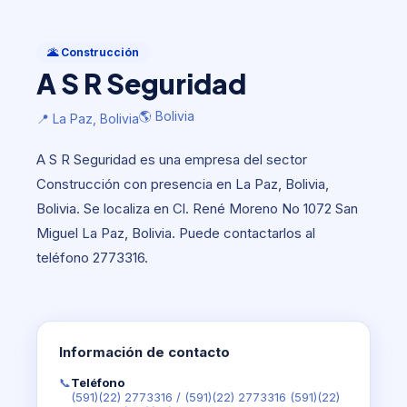
Construcción
A S R Seguridad
🌋 Construcción
A S R Seguridad
🌎 Bolivia
📍 La Paz, Bolivia
🌎 Bolivia
📍 La Paz, Bolivia
A S R Seguridad es una empresa del sector
Construcción con presencia en La Paz, Bolivia,
Bolivia. Se localiza en Cl. René Moreno No 1072 San
Miguel La Paz, Bolivia. Puede contactarlos al
teléfono 2773316.
Información de contacto
📞
Teléfono
(591)(22) 2773316
/
(591)(22) 2773316 (591)(22)