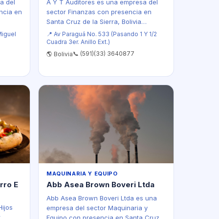
a del
A Y T Auditores es una empresa del
ncia en
sector Finanzas con presencia en
Santa Cruz de la Sierra, Bolivia…
Miguel
📍 Av Paraguá No. 533 (Pasando 1 Y 1/2
Cuadra 3er. Anillo Ext.)
📞 (591)(33) 3640877
🌎 Bolivia
MAQUINARIA Y EQUIPO
rro E
Abb Asea Brown Boveri Ltda
Abb Asea Brown Boveri Ltda es una
Hijos
empresa del sector Maquinaria y
r
Equipo con presencia en Santa Cruz…