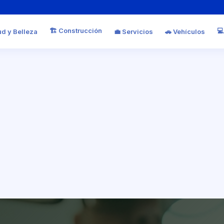
🏗️ Construcción
💻
ud y Belleza
💼 Servicios
🚗 Vehículos