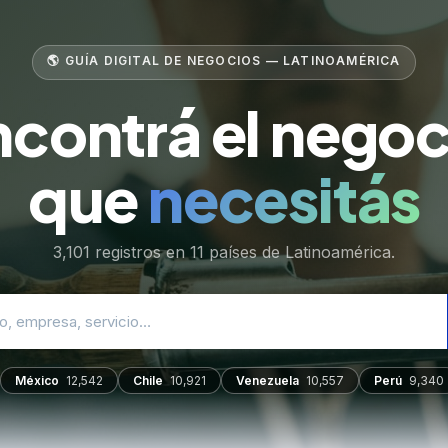
🌎 GUÍA DIGITAL DE NEGOCIOS — LATINOAMÉRICA
ncontrá el negoc
que
necesitás
3,101 registros en 11 países de Latinoamérica.
México
12,542
Chile
10,921
Venezuela
10,557
Perú
9,340