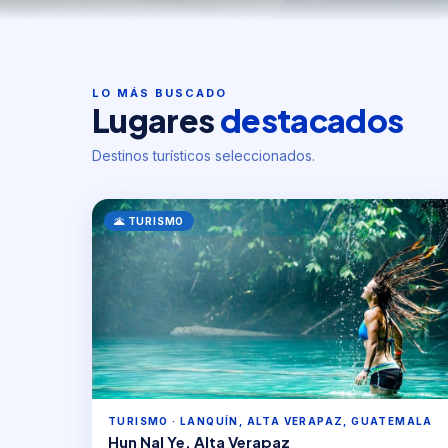
LO MÁS BUSCADO
Lugares
destacados
Destinos turísticos seleccionados.
🌋 TURISMO
TURISMO · LANQUÍN, ALTA VERAPAZ, GUATEMALA
Hun Nal Ye, Alta Verapaz