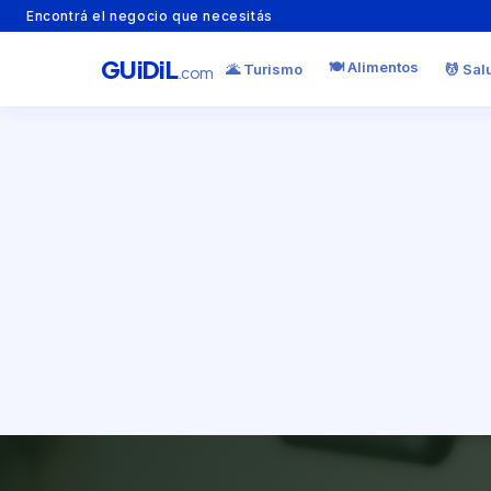
Encontrá el negocio que necesitás
GU
i
Di
L
🍽️ Alimentos
🌋 Turismo
💆 Sal
.com