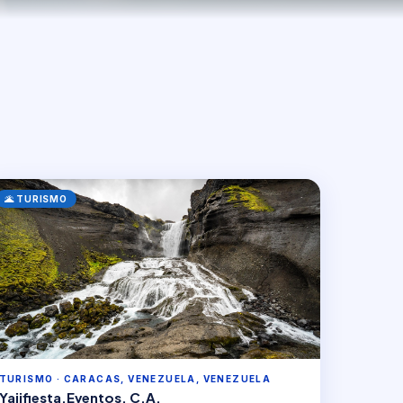
🌋 TURISMO
TURISMO · CARACAS, VENEZUELA, VENEZUELA
Yajifiesta.Eventos, C.A.