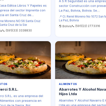
A S R Seguridad es una empres
Casa Editoa Libros Y Papeles es
sector Construcción con prese
presa del sector Imprenta con
La Paz, Bolivia, Bolivia. Se…
cia en Santa Cruz de…
📍 Cl. René Moreno No 1072 San 
La Paz, Bolivia
ene Moreno NO 56 Santa Cruz
 Santa Cruz de la Sie
📞 (591)(22) 2773316
🌎 Bolivia
📞 (591)(33) 3338830
ia
NTOS
ALIMENTOS
ierci S.R.L.
Abarrotes Y Alcohol Nava
Hijos Ltda
erci S.R.L. es una empresa del
Abarrotes Y Alcohol Navarro E 
 Alimentos con presencia en
Ltda es una empresa del secto
ruz de la Sierra, Bol…