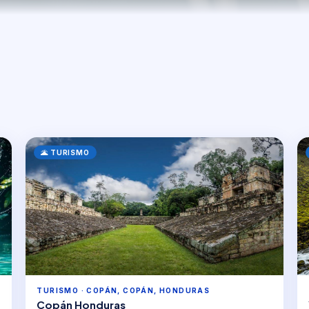
🌋 TURISMO
TURISMO · COPÁN, COPÁN, HONDURAS
Copán Honduras