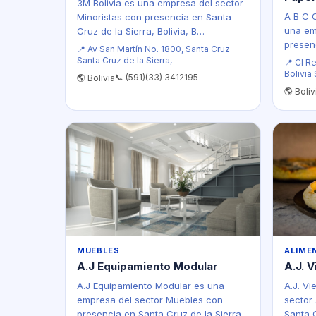
3M Bolivia es una empresa del sector
A B C 
Minoristas con presencia en Santa
una em
Cruz de la Sierra, Bolivia, B…
presen
📍 Av San Martín No. 1800, Santa Cruz
Santa Cruz de la Sierra,
📍 Cl R
Bolivia
📞 (591)(33) 3412195
🌎 Bolivia
🌎 Boliv
MUEBLES
ALIME
A.J Equipamiento Modular
A.J. V
A.J Equipamiento Modular es una
A.J. Vi
empresa del sector Muebles con
sector
presencia en Santa Cruz de la Sierra,
Santa C