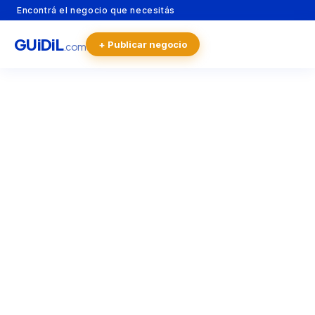
Encontrá el negocio que necesitás
GU
i
Di
L
+ Publicar negocio
.com