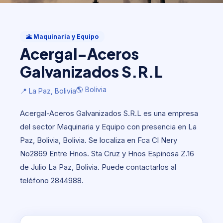
Maquinaria y Equipo
Acergal-Aceros Galvanizados
🌋 Maquinaria y Equipo
S.R.L
Acergal-Aceros
🌎 Bolivia
📍 La Paz, Bolivia
Galvanizados S.R.L
🌎 Bolivia
📍 La Paz, Bolivia
Acergal-Aceros Galvanizados S.R.L es una empresa
del sector Maquinaria y Equipo con presencia en La
Paz, Bolivia, Bolivia. Se localiza en Fca Cl Nery
No2869 Entre Hnos. Sta Cruz y Hnos Espinosa Z.16
de Julio La Paz, Bolivia. Puede contactarlos al
teléfono 2844988.