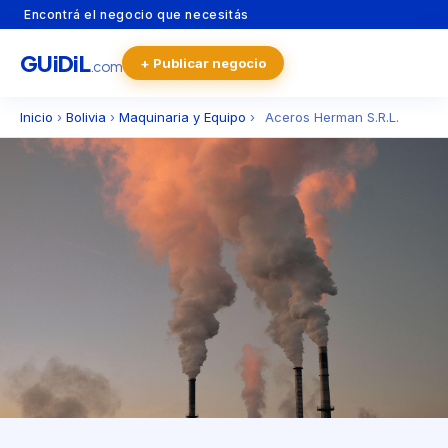
Encontrá el negocio que necesitás
GU
i
Di
L
+ Publicar negocio
.com
Inicio
›
Bolivia
›
Maquinaria y Equipo
›
Aceros Herman S.R.L.