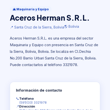
Maquinaria y Equipo
Aceros Herman S.R.L.
🌋 Maquinaria y Equipo
Aceros Herman S.R.L.
🌎 Bolivia
📍 Santa Cruz de la Sierra, Bolivia
🌎 Bolivia
📍 Santa Cruz de la Sierra, Bolivia
Aceros Herman S.R.L. es una empresa del sector
Maquinaria y Equipo con presencia en Santa Cruz de
la Sierra, Bolivia, Bolivia. Se localiza en Cl.Dechia
No.200 Barrio Urbari Santa Cruz de la Sierra, Bolivia.
Puede contactarlos al teléfono 3321978.
Información de contacto
📞
Teléfono
(591)(33) 3321978
📍
Dirección