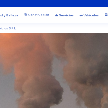
🏗️ Construcción
💻
ud y Belleza
💼 Servicios
🚗 Vehículos
icios S.R.L.