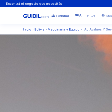
Encontrá el negocio que necesitás
GU
i
Di
L
🍽️ Alimentos
🌋 Turismo
💆 Sal
.com
Inicio
›
Bolivia
›
Maquinaria y Equipo
›
Ag Avaluos Y Serv