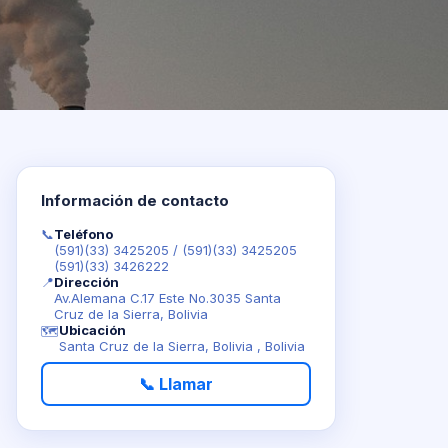
Información de contacto
📞
Teléfono
(591)(33) 3425205
/
(591)(33) 3425205
(591)(33) 3426222
📍
Dirección
Av.Alemana C.17 Este No.3035 Santa
Cruz de la Sierra, Bolivia
Ubicación
🗺️
Santa Cruz de la Sierra, Bolivia , Bolivia
📞 Llamar