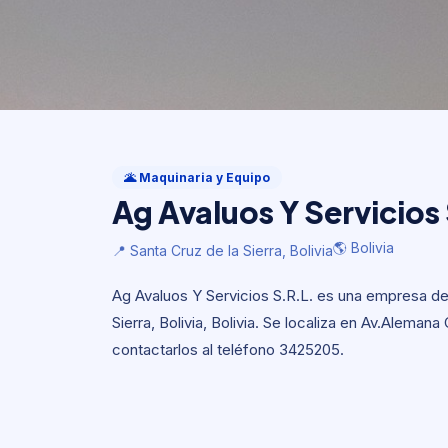
Maquinaria y Equipo
Ag Avaluos Y Servicios
🌋 Maquinaria y Equipo
Ag Avaluos Y Servicios
🌎 Bolivia
📍 Santa Cruz de la Sierra, Bolivia
🌎 Bolivia
📍 Santa Cruz de la Sierra, Bolivia
Ag Avaluos Y Servicios S.R.L. es una empresa de
Sierra, Bolivia, Bolivia. Se localiza en Av.Aleman
contactarlos al teléfono 3425205.