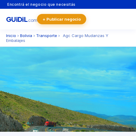
Encontrá el negocio que necesitás
GU
i
Di
L
+ Publicar negocio
.com
Inicio
›
Bolivia
›
Transporte
›
Agc Cargo Mudanzas Y
Embalajes