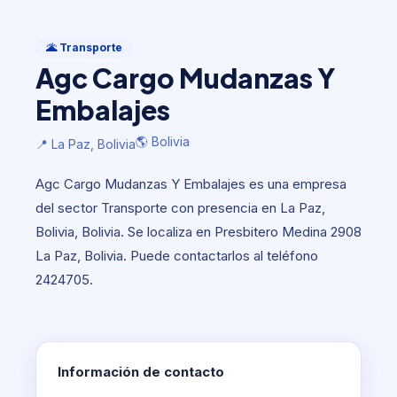
Transporte
Agc Cargo Mudanzas Y Embalajes
🌋 Transporte
Agc Cargo Mudanzas Y
🌎 Bolivia
📍 La Paz, Bolivia
Embalajes
🌎 Bolivia
📍 La Paz, Bolivia
Agc Cargo Mudanzas Y Embalajes es una empresa
del sector Transporte con presencia en La Paz,
Bolivia, Bolivia. Se localiza en Presbitero Medina 2908
La Paz, Bolivia. Puede contactarlos al teléfono
2424705.
Información de contacto