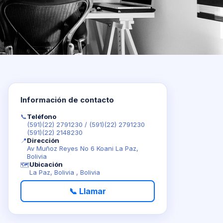
Información de contacto
📞
Teléfono
(591)(22) 2791230
/
(591)(22) 2791230
(591)(22) 2148230
📍
Dirección
Av Muñoz Reyes No 6 Koani La Paz,
Bolivia
Ubicación
🗺️
La Paz, Bolivia , Bolivia
📞 Llamar