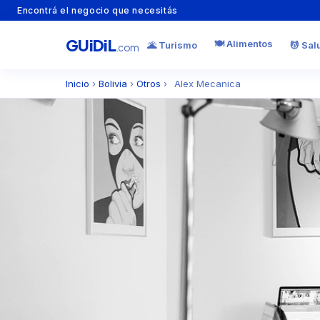
Encontrá el negocio que necesitás
GU
i
Di
L
🍽️ Alimentos
🌋 Turismo
💆 Sal
.com
Inicio
›
Bolivia
›
Otros
›
Alex Mecanica