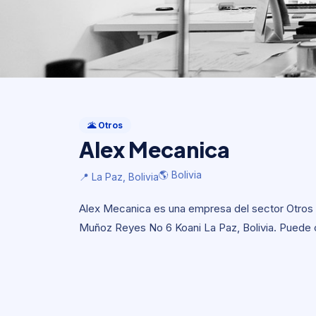
Otros
Alex Mecanica
🌋 Otros
Alex Mecanica
🌎 Bolivia
📍 La Paz, Bolivia
🌎 Bolivia
📍 La Paz, Bolivia
Alex Mecanica es una empresa del sector Otros co
Muñoz Reyes No 6 Koani La Paz, Bolivia. Puede c