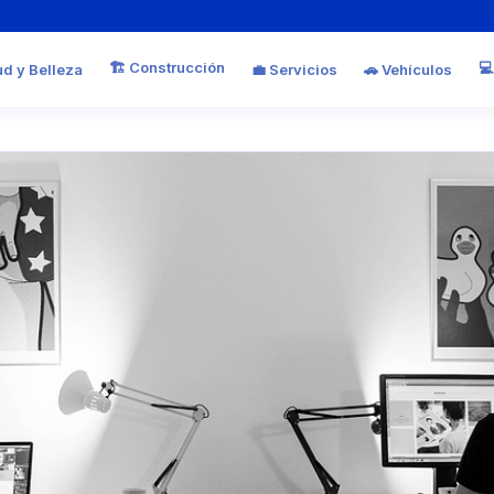
🏗️ Construcción
💻
ud y Belleza
💼 Servicios
🚗 Vehículos