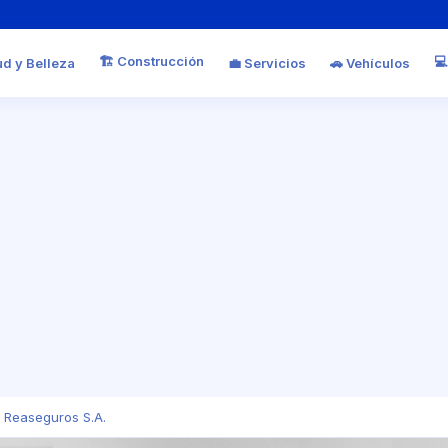
🏗️ Construcción
💻
ud y Belleza
💼 Servicios
🚗 Vehículos
 Reaseguros S.A.