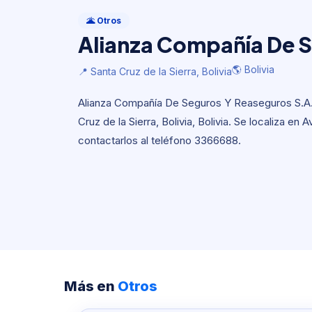
Otros
Alianza Compañía De 
🌋 Otros
Alianza Compañía De S
🌎 Bolivia
📍 Santa Cruz de la Sierra, Bolivia
🌎 Bolivia
📍 Santa Cruz de la Sierra, Bolivia
Alianza Compañía De Seguros Y Reaseguros S.A.
Cruz de la Sierra, Bolivia, Bolivia. Se localiza en
contactarlos al teléfono 3366688.
Más en
Otros