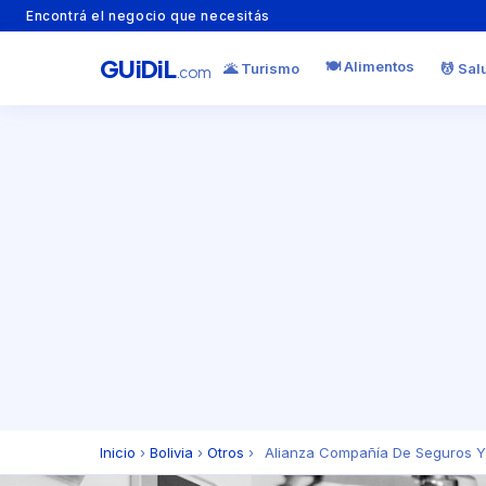
Encontrá el negocio que necesitás
GU
i
Di
L
🍽️ Alimentos
🌋 Turismo
💆 Sal
.com
Inicio
›
Bolivia
›
Otros
›
Alianza Compañía De Seguros Y