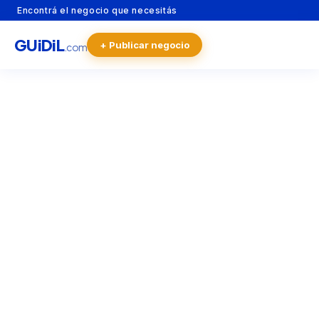
Encontrá el negocio que necesitás
GU
i
Di
L
+ Publicar negocio
.com