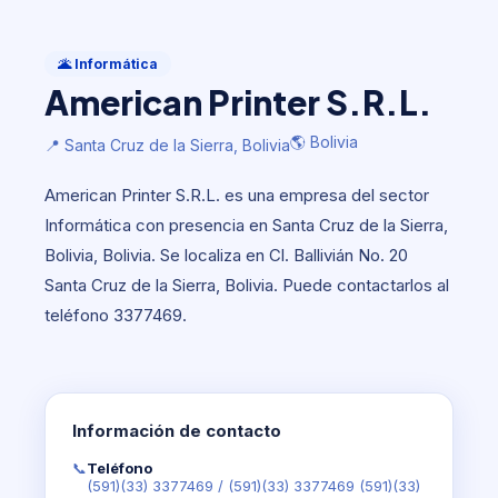
Informática
American Printer S.R.L.
🌋 Informática
American Printer S.R.L.
🌎 Bolivia
📍 Santa Cruz de la Sierra, Bolivia
🌎 Bolivia
📍 Santa Cruz de la Sierra, Bolivia
American Printer S.R.L. es una empresa del sector
Informática con presencia en Santa Cruz de la Sierra,
Bolivia, Bolivia. Se localiza en Cl. Ballivián No. 20
Santa Cruz de la Sierra, Bolivia. Puede contactarlos al
teléfono 3377469.
Información de contacto
📞
Teléfono
(591)(33) 3377469
/
(591)(33) 3377469 (591)(33)