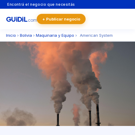
Encontrá el negocio que necesitás
GU
i
Di
L
+ Publicar negocio
.com
Inicio
›
Bolivia
›
Maquinaria y Equipo
›
American System