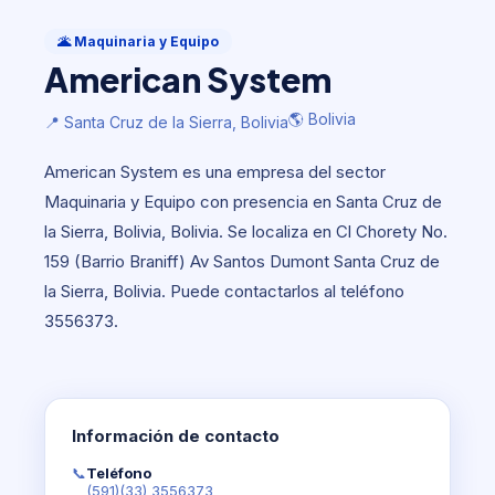
Maquinaria y Equipo
American System
🌋 Maquinaria y Equipo
American System
🌎 Bolivia
📍 Santa Cruz de la Sierra, Bolivia
🌎 Bolivia
📍 Santa Cruz de la Sierra, Bolivia
American System es una empresa del sector
Maquinaria y Equipo con presencia en Santa Cruz de
la Sierra, Bolivia, Bolivia. Se localiza en Cl Chorety No.
159 (Barrio Braniff) Av Santos Dumont Santa Cruz de
la Sierra, Bolivia. Puede contactarlos al teléfono
3556373.
Información de contacto
📞
Teléfono
(591)(33) 3556373