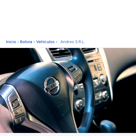
Inicio
›
Bolivia
›
Vehículos
›
Andres S.R.L.