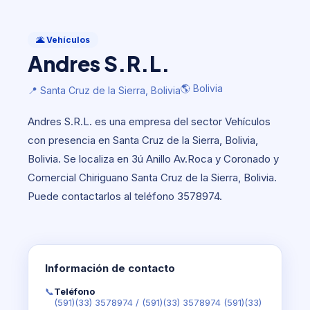
Vehículos
Andres S.R.L.
🌋 Vehículos
Andres S.R.L.
🌎 Bolivia
📍 Santa Cruz de la Sierra, Bolivia
🌎 Bolivia
📍 Santa Cruz de la Sierra, Bolivia
Andres S.R.L. es una empresa del sector Vehículos
con presencia en Santa Cruz de la Sierra, Bolivia,
Bolivia. Se localiza en 3ú Anillo Av.Roca y Coronado y
Comercial Chiriguano Santa Cruz de la Sierra, Bolivia.
Puede contactarlos al teléfono 3578974.
Información de contacto
📞
Teléfono
(591)(33) 3578974
/
(591)(33) 3578974 (591)(33)