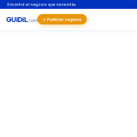
Encontrá el negocio que necesitás
GU
i
Di
L
+ Publicar negocio
.com