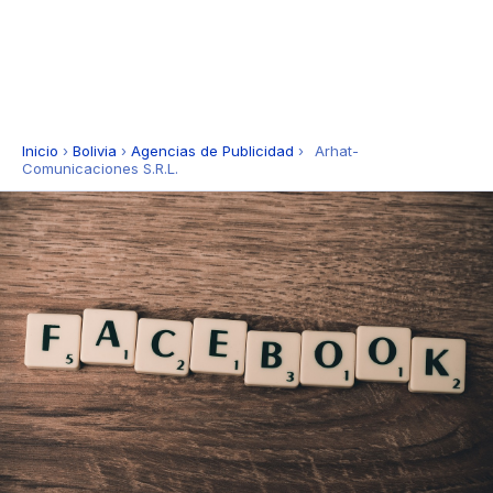
Inicio
›
Bolivia
›
Agencias de Publicidad
›
Arhat-
Comunicaciones S.R.L.