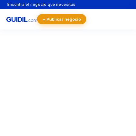
Encontrá el negocio que necesitás
GU
i
Di
L
+ Publicar negocio
.com