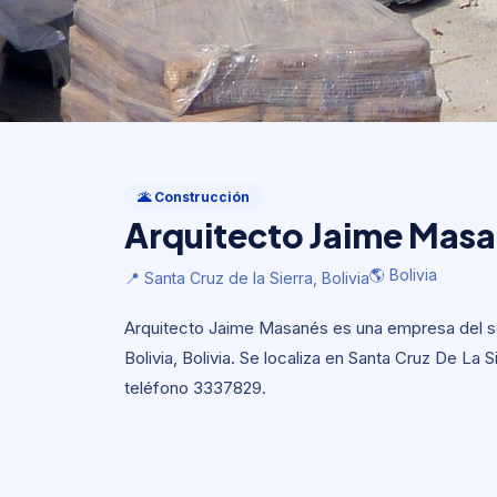
Construcción
Arquitecto Jaime Mas
🌋 Construcción
Arquitecto Jaime Mas
🌎 Bolivia
📍 Santa Cruz de la Sierra, Bolivia
🌎 Bolivia
📍 Santa Cruz de la Sierra, Bolivia
Arquitecto Jaime Masanés es una empresa del se
Bolivia, Bolivia. Se localiza en Santa Cruz De La S
teléfono 3337829.