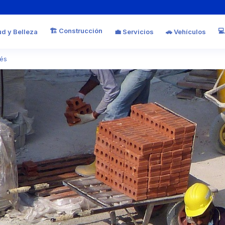
🏗️ Construcción
💻
ud y Belleza
💼 Servicios
🚗 Vehículos
nés