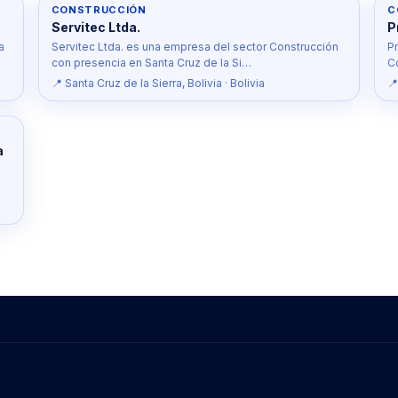
CONSTRUCCIÓN
C
Servitec Ltda.
P
a
Servitec Ltda. es una empresa del sector Construcción
P
con presencia en Santa Cruz de la Si…
C
📍 Santa Cruz de la Sierra, Bolivia · Bolivia
📍
a