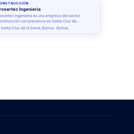
ONSTRUCCIÓN
rosertec Ingenieria
rosertec Ingenieria es una empresa del sector
onstrucción con presencia en Santa Cruz de…
 Santa Cruz de la Sierra, Bolivia · Bolivia