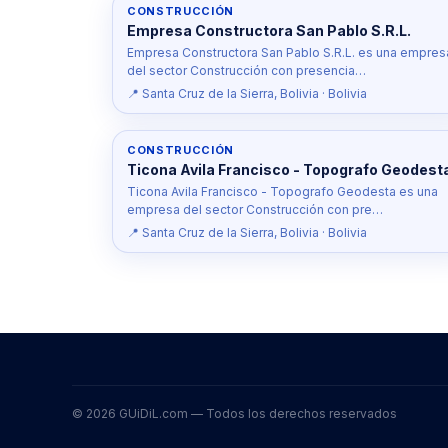
CONSTRUCCIÓN
Empresa Constructora San Pablo S.R.L.
Empresa Constructora San Pablo S.R.L. es una empres
del sector Construcción con presencia…
📍 Santa Cruz de la Sierra, Bolivia · Bolivia
CONSTRUCCIÓN
Ticona Avila Francisco - Topografo Geodest
Ticona Avila Francisco - Topografo Geodesta es una
empresa del sector Construcción con pre…
📍 Santa Cruz de la Sierra, Bolivia · Bolivia
© 2026 GUiDiL.com — Todos los derechos reservados