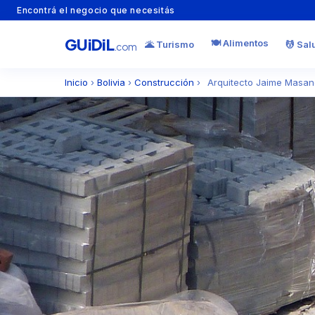
Encontrá el negocio que necesitás
GU
i
Di
L
🍽️ Alimentos
🌋 Turismo
💆 Sal
.com
Inicio
›
Bolivia
›
Construcción
›
Arquitecto Jaime Masa