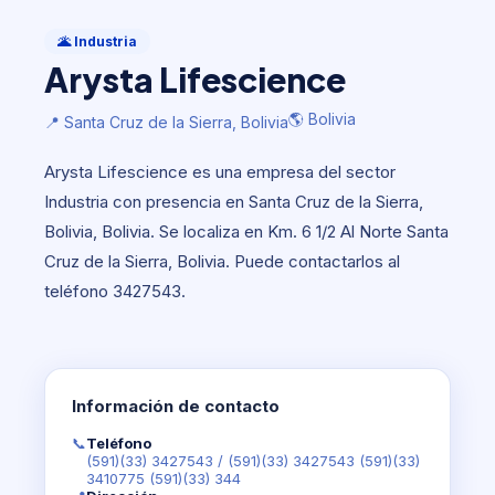
Industria
Arysta Lifescience
🌋 Industria
Arysta Lifescience
🌎 Bolivia
📍 Santa Cruz de la Sierra, Bolivia
🌎 Bolivia
📍 Santa Cruz de la Sierra, Bolivia
Arysta Lifescience es una empresa del sector
Industria con presencia en Santa Cruz de la Sierra,
Bolivia, Bolivia. Se localiza en Km. 6 1/2 Al Norte Santa
Cruz de la Sierra, Bolivia. Puede contactarlos al
teléfono 3427543.
Información de contacto
📞
Teléfono
(591)(33) 3427543
/
(591)(33) 3427543 (591)(33)
3410775 (591)(33) 344