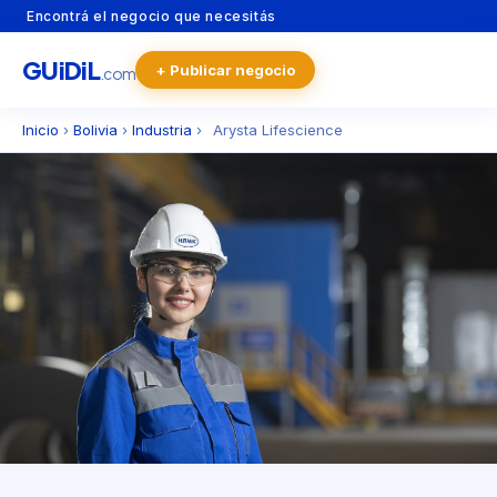
Encontrá el negocio que necesitás
GU
i
Di
L
+ Publicar negocio
.com
Inicio
›
Bolivia
›
Industria
›
Arysta Lifescience