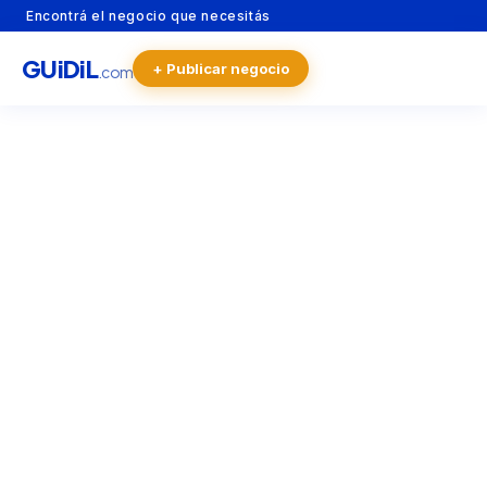
Encontrá el negocio que necesitás
GU
i
Di
L
+ Publicar negocio
.com