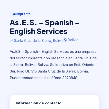
Imprenta
As.E.S. - Spanish - English Services
🌋 Imprenta
As.E.S. - Spanish -
🌎 Bolivia
📍 Santa Cruz de la Sierra, Bolivia
English Services
🌎 Bolivia
📍 Santa Cruz de la Sierra, Bolivia
As.E.S. - Spanish - English Services es una empresa
del sector Imprenta con presencia en Santa Cruz de
la Sierra, Bolivia, Bolivia. Se localiza en Edif. Oriente
3er. Piso Of. 315 Santa Cruz de la Sierra, Bolivia.
Puede contactarlos al teléfono 3323848.
Información de contacto