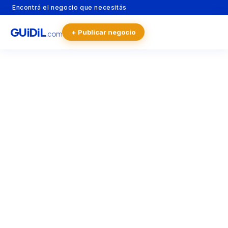
Encontrá el negocio que necesitás
GU
i
Di
L
+ Publicar negocio
.com