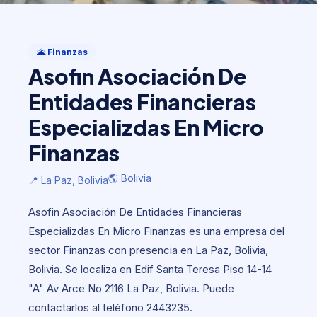
Finanzas
Asofin Asociación De Entidades
🌋 Finanzas
Financieras Especializdas En Micro
Asofin Asociación De
Finanzas
Entidades Financieras
🌎 Bolivia
📍 La Paz, Bolivia
Especializdas En Micro
Finanzas
🌎 Bolivia
📍 La Paz, Bolivia
Asofin Asociación De Entidades Financieras
Especializdas En Micro Finanzas es una empresa del
sector Finanzas con presencia en La Paz, Bolivia,
Bolivia. Se localiza en Edif Santa Teresa Piso 14-14
"A" Av Arce No 2116 La Paz, Bolivia. Puede
contactarlos al teléfono 2443235.