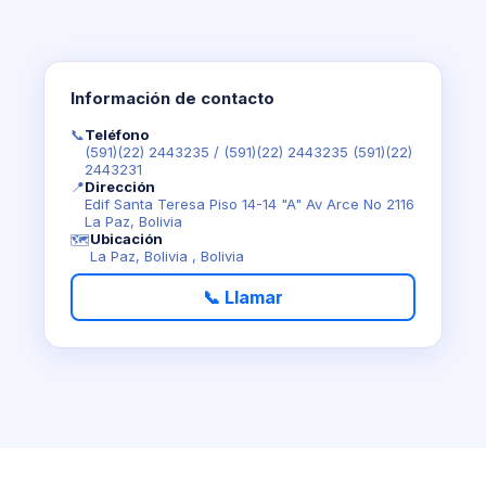
Información de contacto
📞
Teléfono
(591)(22) 2443235
/
(591)(22) 2443235 (591)(22)
2443231
📍
Dirección
Edif Santa Teresa Piso 14-14 "A" Av Arce No 2116
La Paz, Bolivia
Ubicación
🗺️
La Paz, Bolivia , Bolivia
📞 Llamar