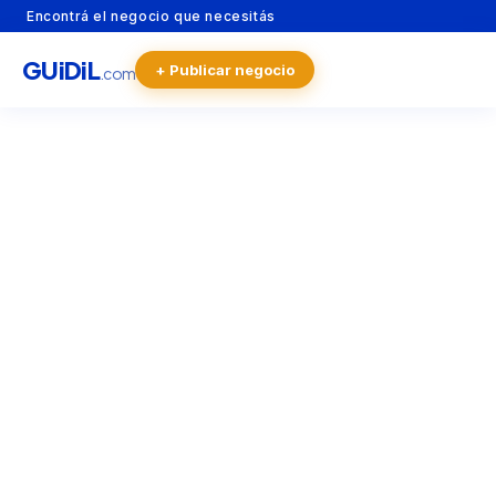
Encontrá el negocio que necesitás
GU
i
Di
L
+ Publicar negocio
.com