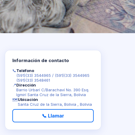
Información de contacto
📞
Teléfono
(591)(33) 3544965
/
(591)(33) 3544965
(591)(33) 3548461
📍
Dirección
Barrio Urbarí C/Barachaví No. 390 Esq.
Igmirí Santa Cruz de la Sierra, Bolivia
Ubicación
🗺️
Santa Cruz de la Sierra, Bolivia , Bolivia
📞 Llamar