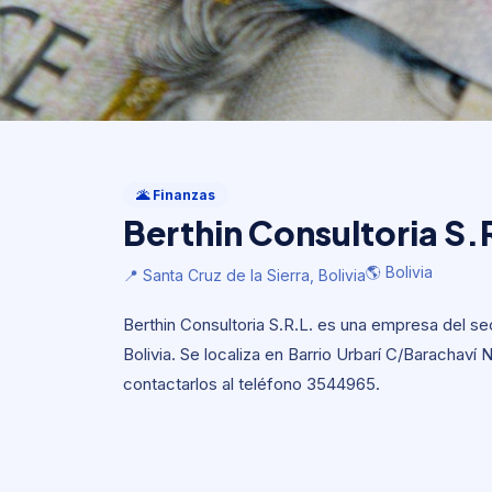
Finanzas
Berthin Consultoria S.
🌋 Finanzas
Berthin Consultoria S.
🌎 Bolivia
📍 Santa Cruz de la Sierra, Bolivia
🌎 Bolivia
📍 Santa Cruz de la Sierra, Bolivia
Berthin Consultoria S.R.L. es una empresa del sec
Bolivia. Se localiza en Barrio Urbarí C/Barachaví 
contactarlos al teléfono 3544965.