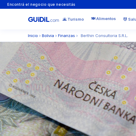
Encontrá el negocio que necesitás
GU
i
Di
L
🍽️ Alimentos
🌋 Turismo
💆 Sal
.com
Inicio
›
Bolivia
›
Finanzas
›
Berthin Consultoria S.R.L.