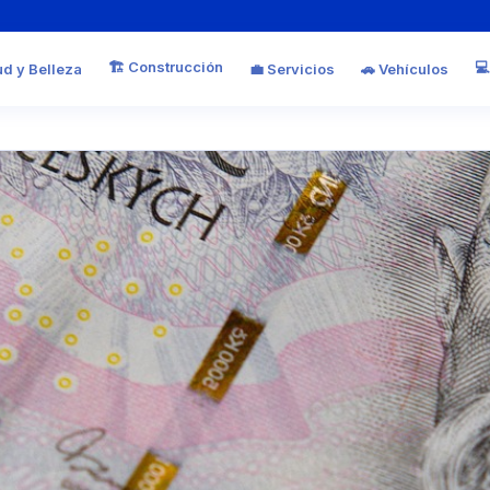
🏗️ Construcción
💻
ud y Belleza
💼 Servicios
🚗 Vehículos