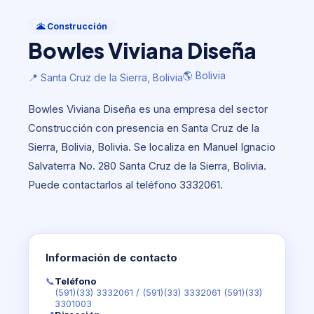
Construcción
Bowles Viviana Diseña
🌋 Construcción
Bowles Viviana Diseña
🌎 Bolivia
📍 Santa Cruz de la Sierra, Bolivia
🌎 Bolivia
📍 Santa Cruz de la Sierra, Bolivia
Bowles Viviana Diseña es una empresa del sector
Construcción con presencia en Santa Cruz de la
Sierra, Bolivia, Bolivia. Se localiza en Manuel Ignacio
Salvaterra No. 280 Santa Cruz de la Sierra, Bolivia.
Puede contactarlos al teléfono 3332061.
Información de contacto
📞
Teléfono
(591)(33) 3332061
/
(591)(33) 3332061 (591)(33)
3301003