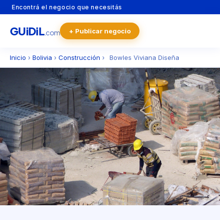
Encontrá el negocio que necesitás
GU
i
Di
L
+ Publicar negocio
.com
Inicio
›
Bolivia
›
Construcción
›
Bowles Viviana Diseña