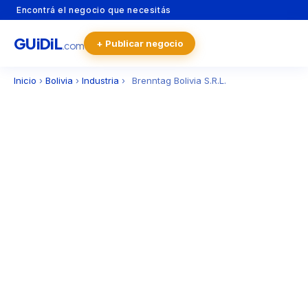
Encontrá el negocio que necesitás
GU
i
Di
L
+ Publicar negocio
.com
Inicio
›
Bolivia
›
Industria
›
Brenntag Bolivia S.R.L.