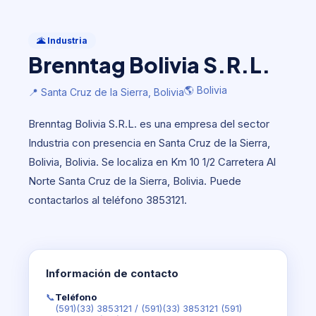
Industria
Brenntag Bolivia S.R.L.
🌋 Industria
Brenntag Bolivia S.R.L.
🌎 Bolivia
📍 Santa Cruz de la Sierra, Bolivia
🌎 Bolivia
📍 Santa Cruz de la Sierra, Bolivia
Brenntag Bolivia S.R.L. es una empresa del sector
Industria con presencia en Santa Cruz de la Sierra,
Bolivia, Bolivia. Se localiza en Km 10 1/2 Carretera Al
Norte Santa Cruz de la Sierra, Bolivia. Puede
contactarlos al teléfono 3853121.
Información de contacto
📞
Teléfono
(591)(33) 3853121
/
(591)(33) 3853121 (591)