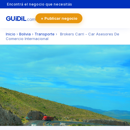
Encontrá el negocio que necesitás
GU
i
Di
L
+ Publicar negocio
.com
Inicio
›
Bolivia
›
Transporte
›
Brokers Carri - Car Asesores De
Comercio Internacional