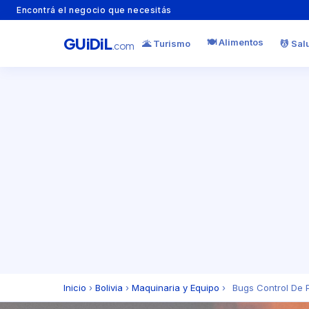
Encontrá el negocio que necesitás
GU
i
Di
L
🍽️ Alimentos
🌋 Turismo
💆 Sal
.com
Inicio
›
Bolivia
›
Maquinaria y Equipo
›
Bugs Control De 