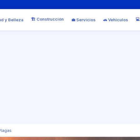
🏗️ Construcción
💻
ud y Belleza
💼 Servicios
🚗 Vehículos
Plagas