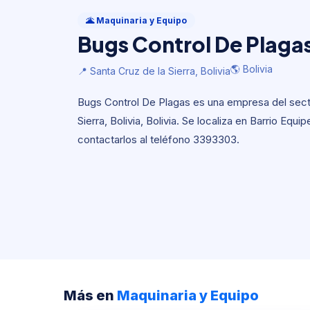
Maquinaria y Equipo
Bugs Control De Plaga
🌋 Maquinaria y Equipo
Bugs Control De Plaga
🌎 Bolivia
📍 Santa Cruz de la Sierra, Bolivia
🌎 Bolivia
📍 Santa Cruz de la Sierra, Bolivia
Bugs Control De Plagas es una empresa del sect
Sierra, Bolivia, Bolivia. Se localiza en Barrio Equi
contactarlos al teléfono 3393303.
Más en
Maquinaria y Equipo