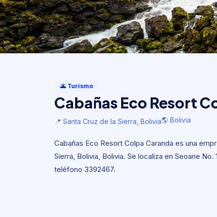
Turismo
Cabañas Eco Resort C
🌋 Turismo
Cabañas Eco Resort C
🌎 Bolivia
📍 Santa Cruz de la Sierra, Bolivia
🌎 Bolivia
📍 Santa Cruz de la Sierra, Bolivia
Cabañas Eco Resort Colpa Caranda es una empre
Sierra, Bolivia, Bolivia. Se localiza en Seoane No.
teléfono 3392467.