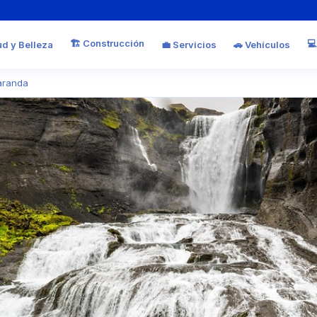
🏗️ Construcción
💻
ud y Belleza
💼 Servicios
🚗 Vehículos
aranda