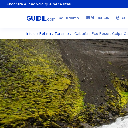
Encontrá el negocio que necesitás
GU
i
Di
L
🍽️ Alimentos
🌋 Turismo
💆 Sal
.com
Inicio
›
Bolivia
›
Turismo
›
Cabañas Eco Resort Colpa C