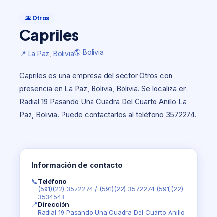
Otros
Capriles
🌋 Otros
Capriles
🌎 Bolivia
📍 La Paz, Bolivia
🌎 Bolivia
📍 La Paz, Bolivia
Capriles es una empresa del sector Otros con
presencia en La Paz, Bolivia, Bolivia. Se localiza en
Radial 19 Pasando Una Cuadra Del Cuarto Anillo La
Paz, Bolivia. Puede contactarlos al teléfono 3572274.
Información de contacto
📞
Teléfono
(591)(22) 3572274
/
(591)(22) 3572274 (591)(22)
3534548
📍
Dirección
Radial 19 Pasando Una Cuadra Del Cuarto Anillo