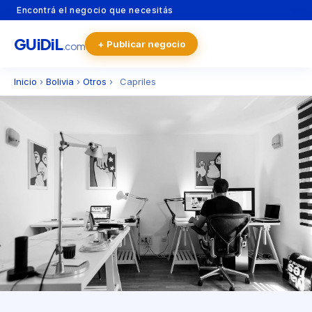
Encontrá el negocio que necesitás
GU
i
Di
L
+ Publicar negocio
.com
Inicio
›
Bolivia
›
Otros
›
Capriles