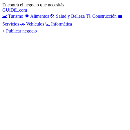
Encontrá el negocio que necesitás
GU
i
Di
L
.com
🌋 Turismo
🍽️ Alimentos
💆 Salud y Belleza
🏗️ Construcción
💼
Servicios
🚗 Vehículos
💻 Informática
+ Publicar negocio