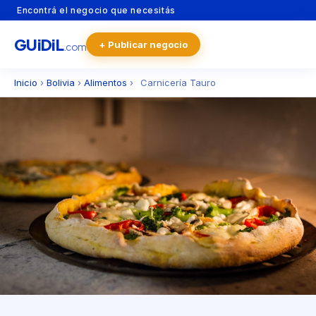
Encontrá el negocio que necesitás
GU
i
Di
L
+ Publicar negocio
.com
Inicio
›
Bolivia
›
Alimentos
›
Carnicería Tauro