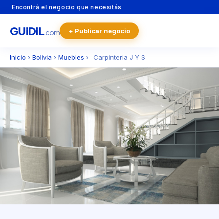
Encontrá el negocio que necesitás
GU
i
Di
L
+ Publicar negocio
.com
Inicio
›
Bolivia
›
Muebles
›
Carpinteria J Y S