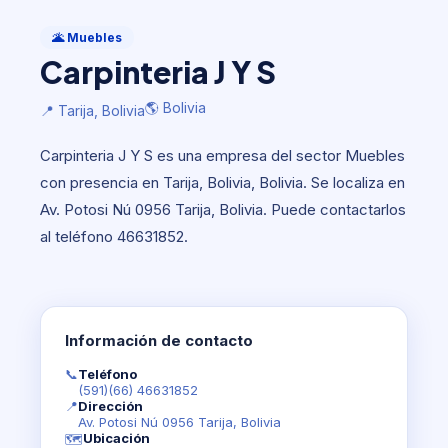
Muebles
Carpinteria J Y S
🌋 Muebles
Carpinteria J Y S
🌎 Bolivia
📍 Tarija, Bolivia
🌎 Bolivia
📍 Tarija, Bolivia
Carpinteria J Y S es una empresa del sector Muebles
con presencia en Tarija, Bolivia, Bolivia. Se localiza en
Av. Potosi Nú 0956 Tarija, Bolivia. Puede contactarlos
al teléfono 46631852.
Información de contacto
📞
Teléfono
(591)(66) 46631852
📍
Dirección
Av. Potosi Nú 0956 Tarija, Bolivia
Ubicación
🗺️