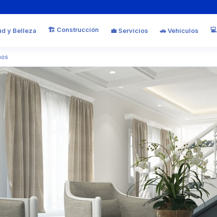
🏗️ Construcción
💻
ud y Belleza
💼 Servicios
🚗 Vehículos
nos