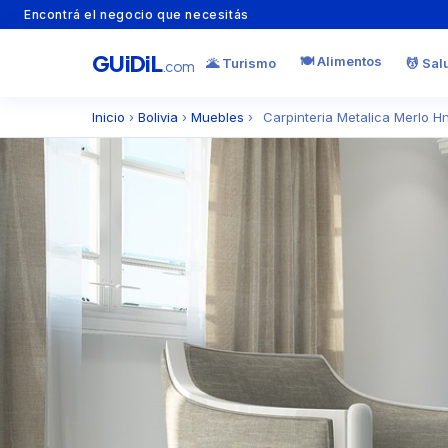
Encontrá el negocio que necesitás
GU
i
Di
L
🍽️ Alimentos
🌋 Turismo
💆 Sal
.com
Inicio
›
Bolivia
›
Muebles
›
Carpinteria Metalica Merlo H