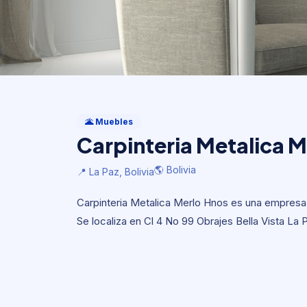
Muebles
Carpinteria Metalica 
🌋 Muebles
Carpinteria Metalica 
🌎 Bolivia
📍 La Paz, Bolivia
🌎 Bolivia
📍 La Paz, Bolivia
Carpinteria Metalica Merlo Hnos es una empresa d
Se localiza en Cl 4 No 99 Obrajes Bella Vista La 