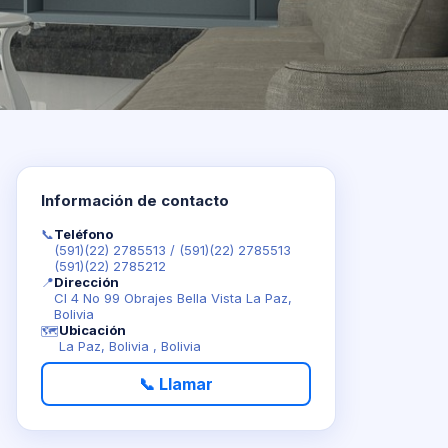
Información de contacto
📞
Teléfono
(591)(22) 2785513
/
(591)(22) 2785513
(591)(22) 2785212
📍
Dirección
Cl 4 No 99 Obrajes Bella Vista La Paz,
Bolivia
Ubicación
🗺️
La Paz, Bolivia , Bolivia
📞 Llamar