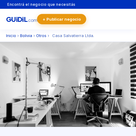
Encontrá el negocio que necesitás
GU
i
Di
L
+ Publicar negocio
.com
Inicio
›
Bolivia
›
Otros
›
Casa Salvatierra Ltda.