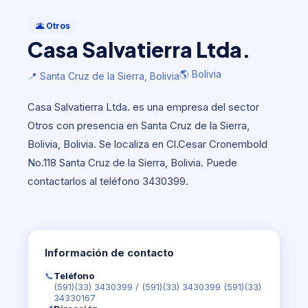
Otros
Casa Salvatierra Ltda.
🌋 Otros
Casa Salvatierra Ltda.
🌎 Bolivia
📍 Santa Cruz de la Sierra, Bolivia
🌎 Bolivia
📍 Santa Cruz de la Sierra, Bolivia
Casa Salvatierra Ltda. es una empresa del sector
Otros con presencia en Santa Cruz de la Sierra,
Bolivia, Bolivia. Se localiza en Cl.Cesar Cronembold
No.118 Santa Cruz de la Sierra, Bolivia. Puede
contactarlos al teléfono 3430399.
Información de contacto
📞
Teléfono
(591)(33) 3430399
/
(591)(33) 3430399 (591)(33)
34330167