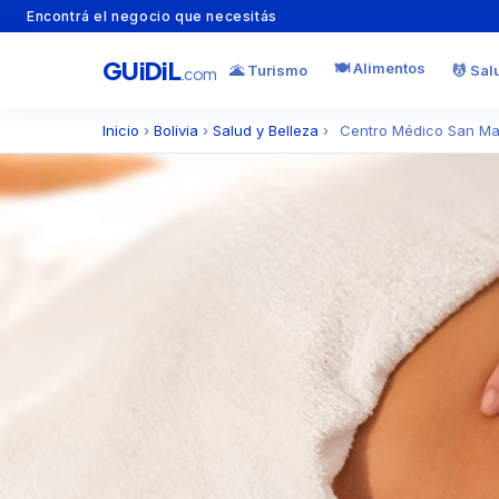
Encontrá el negocio que necesitás
GU
i
Di
L
🍽️ Alimentos
🌋 Turismo
💆 Sal
.com
Inicio
›
Bolivia
›
Salud y Belleza
›
Centro Médico San Ma