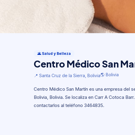
Salud y Belleza
Centro Médico San Ma
🌋 Salud y Belleza
Centro Médico San Mar
🌎 Bolivia
📍 Santa Cruz de la Sierra, Bolivia
🌎 Bolivia
📍 Santa Cruz de la Sierra, Bolivia
Centro Médico San Martín es una empresa del sec
Bolivia, Bolivia. Se localiza en Carr A Cotoca Bar
contactarlos al teléfono 3464835.