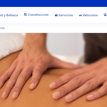
🏗️ Construcción
💻
ud y Belleza
💼 Servicios
🚗 Vehículos
rtín