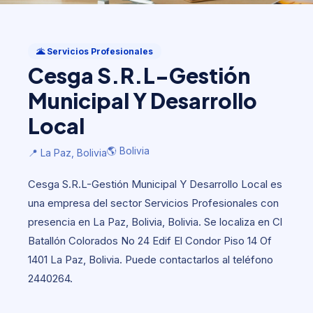
Servicios Profesionales
Cesga S.R.L-Gestión Municipal Y
🌋 Servicios Profesionales
Desarrollo Local
Cesga S.R.L-Gestión
🌎 Bolivia
📍 La Paz, Bolivia
Municipal Y Desarrollo
Local
🌎 Bolivia
📍 La Paz, Bolivia
Cesga S.R.L-Gestión Municipal Y Desarrollo Local es
una empresa del sector Servicios Profesionales con
presencia en La Paz, Bolivia, Bolivia. Se localiza en Cl
Batallón Colorados No 24 Edif El Condor Piso 14 Of
1401 La Paz, Bolivia. Puede contactarlos al teléfono
2440264.