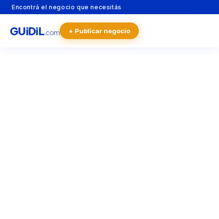
Encontrá el negocio que necesitás
GU
i
Di
L
+ Publicar negocio
.com