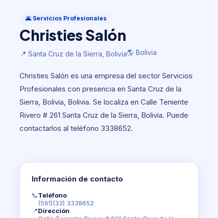
Servicios Profesionales
Christies Salón
🌋 Servicios Profesionales
Christies Salón
🌎 Bolivia
📍 Santa Cruz de la Sierra, Bolivia
🌎 Bolivia
📍 Santa Cruz de la Sierra, Bolivia
Christies Salón es una empresa del sector Servicios
Profesionales con presencia en Santa Cruz de la
Sierra, Bolivia, Bolivia. Se localiza en Calle Teniente
Rivero # 261 Santa Cruz de la Sierra, Bolivia. Puede
contactarlos al teléfono 3338652.
Información de contacto
📞
Teléfono
(591)(33) 3338652
📍
Dirección