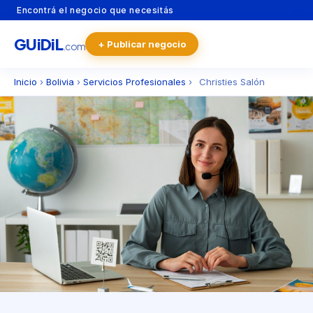
Encontrá el negocio que necesitás
GU
i
Di
L
+ Publicar negocio
.com
Inicio
›
Bolivia
›
Servicios Profesionales
›
Christies Salón