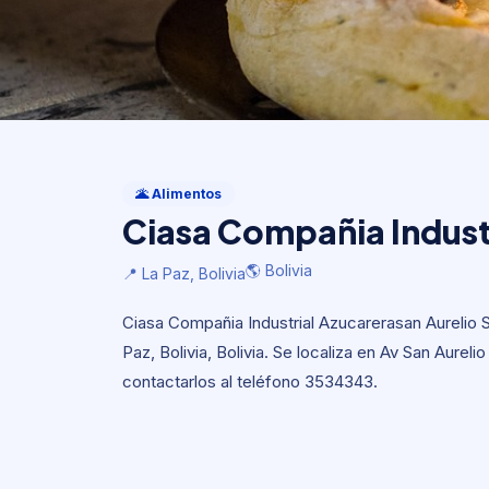
Alimentos
Ciasa Compañia Indust
🌋 Alimentos
Ciasa Compañia Indust
🌎 Bolivia
📍 La Paz, Bolivia
🌎 Bolivia
📍 La Paz, Bolivia
Ciasa Compañia Industrial Azucarerasan Aurelio 
Paz, Bolivia, Bolivia. Se localiza en Av San Aureli
contactarlos al teléfono 3534343.