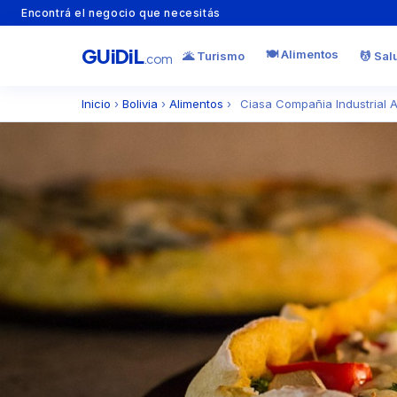
Encontrá el negocio que necesitás
GU
i
Di
L
🍽️ Alimentos
🌋 Turismo
💆 Sal
.com
Inicio
›
Bolivia
›
Alimentos
›
Ciasa Compañia Industrial 