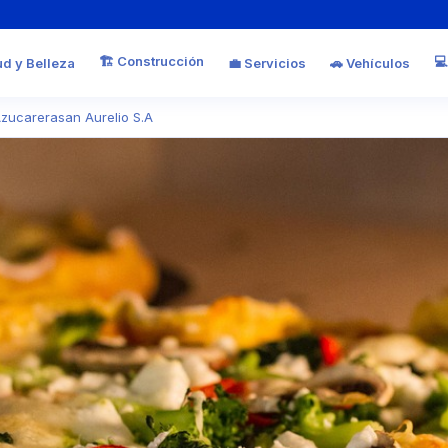
🏗️ Construcción
💻
ud y Belleza
💼 Servicios
🚗 Vehículos
Azucarerasan Aurelio S.A