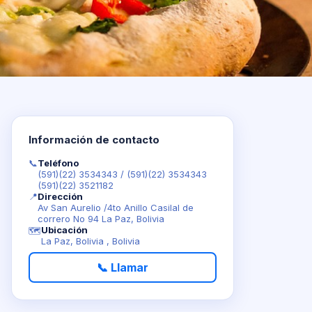
o S.A
Información de contacto
📞
Teléfono
(591)(22) 3534343
/
(591)(22) 3534343
(591)(22) 3521182
📍
Dirección
Av San Aurelio /4to Anillo Casilal de
correro No 94 La Paz, Bolivia
Ubicación
🗺️
La Paz, Bolivia , Bolivia
📞 Llamar