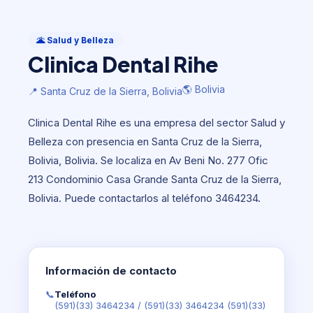
Salud y Belleza
Clinica Dental Rihe
🌋 Salud y Belleza
Clinica Dental Rihe
🌎 Bolivia
📍 Santa Cruz de la Sierra, Bolivia
🌎 Bolivia
📍 Santa Cruz de la Sierra, Bolivia
Clinica Dental Rihe es una empresa del sector Salud y
Belleza con presencia en Santa Cruz de la Sierra,
Bolivia, Bolivia. Se localiza en Av Beni No. 277 Ofic
213 Condominio Casa Grande Santa Cruz de la Sierra,
Bolivia. Puede contactarlos al teléfono 3464234.
Información de contacto
📞
Teléfono
(591)(33) 3464234
/
(591)(33) 3464234 (591)(33)