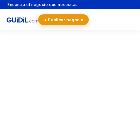
Encontrá el negocio que necesitás
GU
i
Di
L
+ Publicar negocio
.com