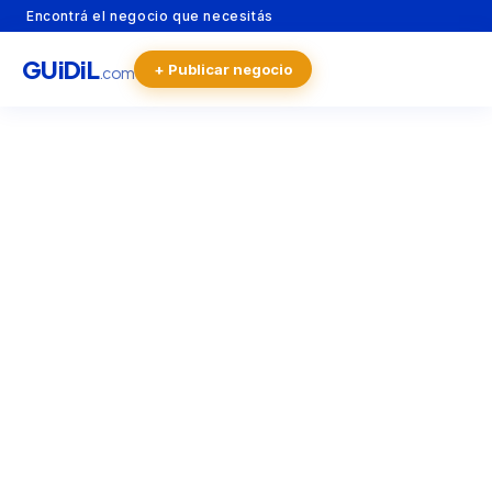
Encontrá el negocio que necesitás
GU
i
Di
L
+ Publicar negocio
.com