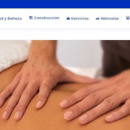
🏗️ Construcción
💻
ud y Belleza
💼 Servicios
🚗 Vehículos