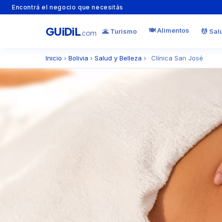
Encontrá el negocio que necesitás
GU
i
Di
L
🍽️ Alimentos
🌋 Turismo
💆 Sal
.com
Inicio
›
Bolivia
›
Salud y Belleza
›
Clínica San José