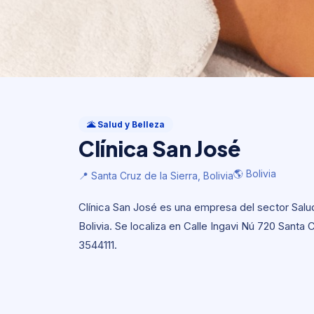
Salud y Belleza
Clínica San José
🌋 Salud y Belleza
Clínica San José
🌎 Bolivia
📍 Santa Cruz de la Sierra, Bolivia
🌎 Bolivia
📍 Santa Cruz de la Sierra, Bolivia
Clínica San José es una empresa del sector Salud 
Bolivia. Se localiza en Calle Ingavi Nú 720 Santa C
3544111.