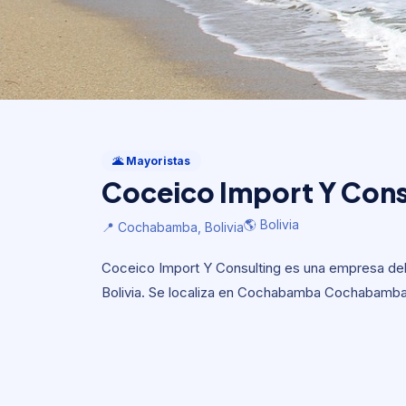
Mayoristas
Coceico Import Y Cons
🌋 Mayoristas
Coceico Import Y Cons
🌎 Bolivia
📍 Cochabamba, Bolivia
🌎 Bolivia
📍 Cochabamba, Bolivia
Coceico Import Y Consulting es una empresa del
Bolivia. Se localiza en Cochabamba Cochabamba, 