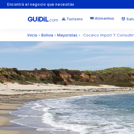
Encontrá el negocio que necesitás
GU
i
Di
L
🍽️ Alimentos
🌋 Turismo
💆 Sal
.com
Inicio
›
Bolivia
›
Mayoristas
›
Coceico Import Y Consulti