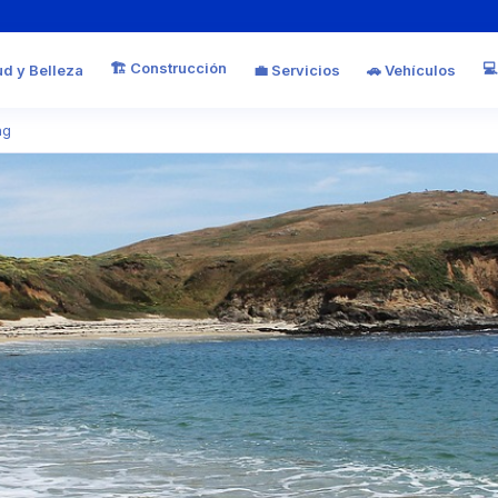
🏗️ Construcción
💻
ud y Belleza
💼 Servicios
🚗 Vehículos
ng