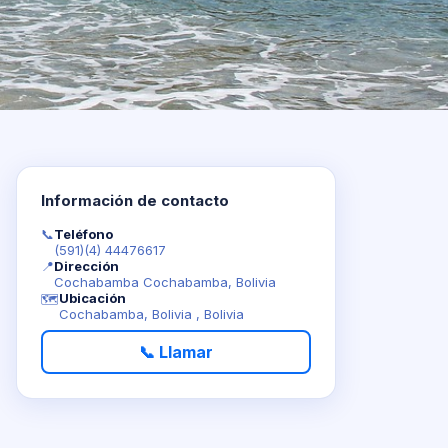
Información de contacto
📞
Teléfono
(591)(4) 44476617
📍
Dirección
Cochabamba Cochabamba, Bolivia
Ubicación
🗺️
Cochabamba, Bolivia , Bolivia
📞 Llamar