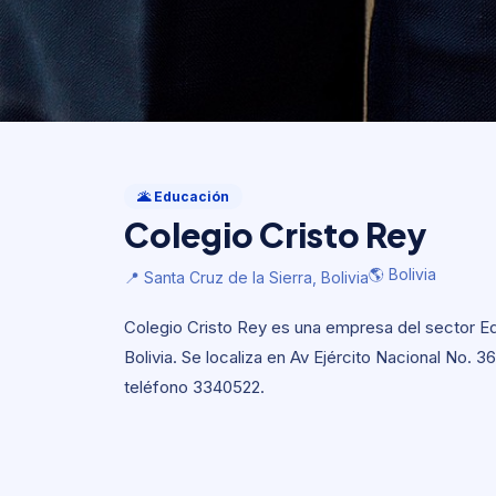
Educación
Colegio Cristo Rey
🌋 Educación
Colegio Cristo Rey
🌎 Bolivia
📍 Santa Cruz de la Sierra, Bolivia
🌎 Bolivia
📍 Santa Cruz de la Sierra, Bolivia
Colegio Cristo Rey es una empresa del sector Edu
Bolivia. Se localiza en Av Ejército Nacional No. 36
teléfono 3340522.