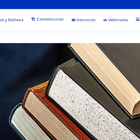
🏗️ Construcción
💻
ud y Belleza
💼 Servicios
🚗 Vehículos