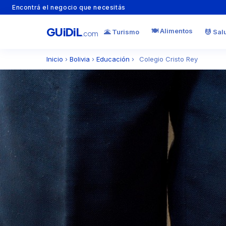
Encontrá el negocio que necesitás
GU
i
Di
L
🍽️ Alimentos
🌋 Turismo
💆 Sal
.com
Inicio
›
Bolivia
›
Educación
›
Colegio Cristo Rey