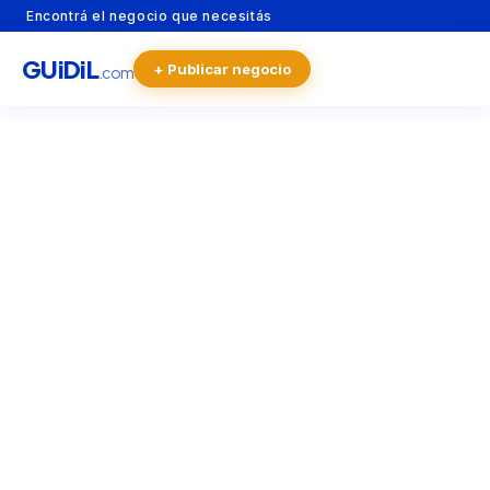
Encontrá el negocio que necesitás
GU
i
Di
L
+ Publicar negocio
.com