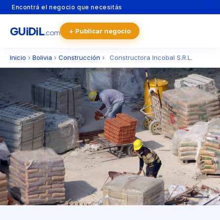
Encontrá el negocio que necesitás
GU
i
Di
L
+ Publicar negocio
.com
Inicio
›
Bolivia
›
Construcción
›
Constructora Incobal S.R.L.