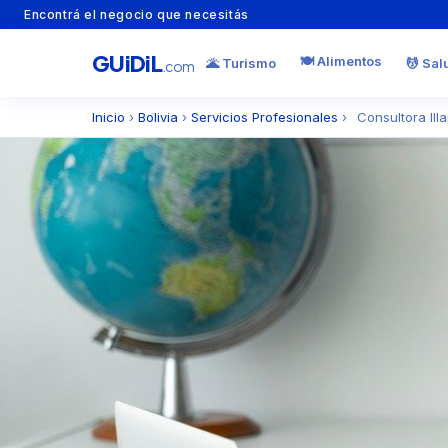
Encontrá el negocio que necesitás
GU
i
Di
L
🍽️ Alimentos
🌋 Turismo
💆 Sal
.com
Inicio
›
Bolivia
›
Servicios Profesionales
›
Consultora Ill