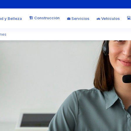
🏗️ Construcción
💻
ud y Belleza
💼 Servicios
🚗 Vehículos
anes