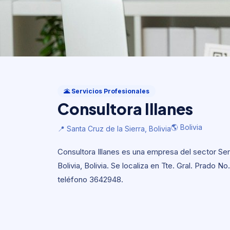
Servicios Profesionales
Consultora Illanes
🌋 Servicios Profesionales
Consultora Illanes
🌎 Bolivia
📍 Santa Cruz de la Sierra, Bolivia
🌎 Bolivia
📍 Santa Cruz de la Sierra, Bolivia
Consultora Illanes es una empresa del sector Ser
Bolivia, Bolivia. Se localiza en Tte. Gral. Prado N
teléfono 3642948.