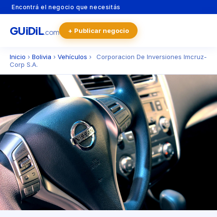
Encontrá el negocio que necesitás
GU
i
Di
L
+ Publicar negocio
.com
Inicio
›
Bolivia
›
Vehículos
›
Corporacion De Inversiones Imcruz-
Corp S.A.