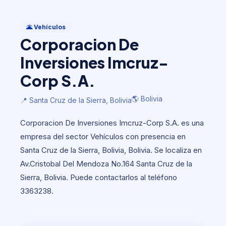
Vehículos
Corporacion De Inversiones
🌋 Vehículos
Imcruz-Corp S.A.
Corporacion De
🌎 Bolivia
📍 Santa Cruz de la Sierra, Bolivia
Inversiones Imcruz-
Corp S.A.
🌎 Bolivia
📍 Santa Cruz de la Sierra, Bolivia
Corporacion De Inversiones Imcruz-Corp S.A. es una
empresa del sector Vehículos con presencia en
Santa Cruz de la Sierra, Bolivia, Bolivia. Se localiza en
Av.Cristobal Del Mendoza No.164 Santa Cruz de la
Sierra, Bolivia. Puede contactarlos al teléfono
3363238.