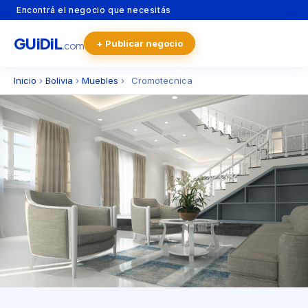
Encontrá el negocio que necesitás
GU
i
Di
L
+ Publicar negocio
.com
Inicio
›
Bolivia
›
Muebles
›
Cromotecnica