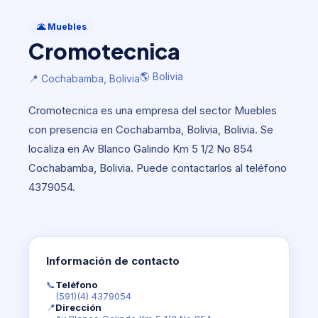
Muebles
Cromotecnica
🌋 Muebles
Cromotecnica
🌎 Bolivia
📍 Cochabamba, Bolivia
🌎 Bolivia
📍 Cochabamba, Bolivia
Cromotecnica es una empresa del sector Muebles
con presencia en Cochabamba, Bolivia, Bolivia. Se
localiza en Av Blanco Galindo Km 5 1/2 No 854
Cochabamba, Bolivia. Puede contactarlos al teléfono
4379054.
Información de contacto
📞
Teléfono
(591)(4) 4379054
📍
Dirección