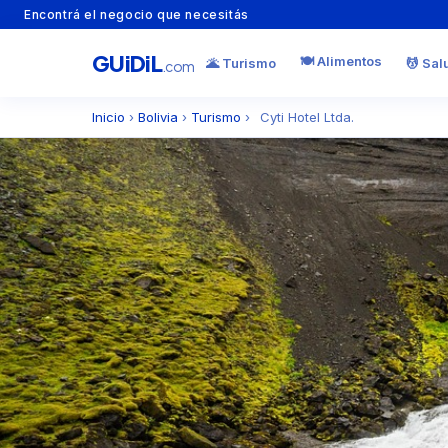
Encontrá el negocio que necesitás
GU
i
Di
L
🍽️ Alimentos
🌋 Turismo
💆 Sal
.com
Inicio
›
Bolivia
›
Turismo
›
Cyti Hotel Ltda.