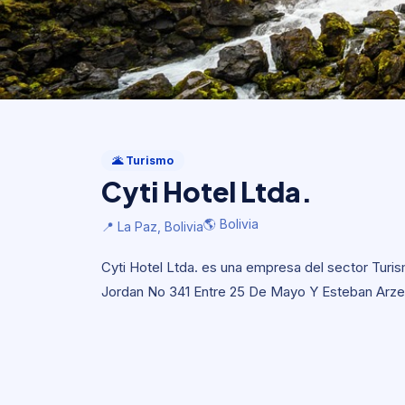
Turismo
Cyti Hotel Ltda.
🌋 Turismo
Cyti Hotel Ltda.
🌎 Bolivia
📍 La Paz, Bolivia
🌎 Bolivia
📍 La Paz, Bolivia
Cyti Hotel Ltda. es una empresa del sector Turism
Jordan No 341 Entre 25 De Mayo Y Esteban Arze L