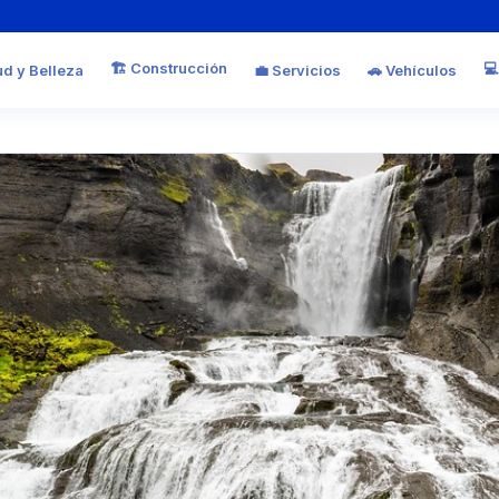
🏗️ Construcción
💻
ud y Belleza
💼 Servicios
🚗 Vehículos