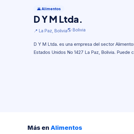
Alimentos
D Y M Ltda.
🌋 Alimentos
D Y M Ltda.
🌎 Bolivia
📍 La Paz, Bolivia
🌎 Bolivia
📍 La Paz, Bolivia
D Y M Ltda. es una empresa del sector Alimentos c
Estados Unidos No 1427 La Paz, Bolivia. Puede c
Más en
Alimentos