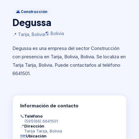
Construcción
Degussa
🌋 Construcción
Degussa
🌎 Bolivia
📍 Tarija, Bolivia
🌎 Bolivia
📍 Tarija, Bolivia
Degussa es una empresa del sector Construcción
con presencia en Tarija, Bolivia, Bolivia. Se localiza en
Tarija Tarija, Bolivia. Puede contactarlos al teléfono
6641501.
Información de contacto
📞
Teléfono
(591)(66) 6641501
📍
Dirección
Tarija Tarija, Bolivia
Ubicación
🗺️