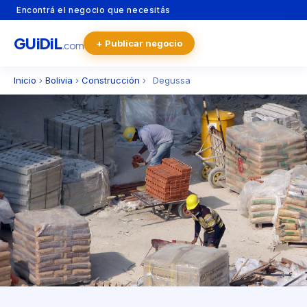
Encontrá el negocio que necesitás
GU
i
Di
L
+ Publicar negocio
.com
Inicio
›
Bolivia
›
Construcción
›
Degussa