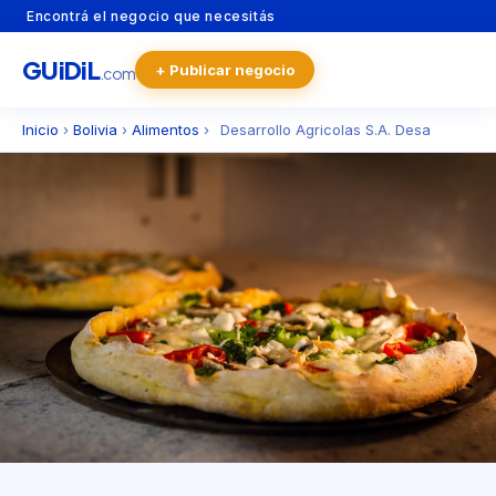
Encontrá el negocio que necesitás
GU
i
Di
L
+ Publicar negocio
.com
Inicio
›
Bolivia
›
Alimentos
›
Desarrollo Agricolas S.A. Desa