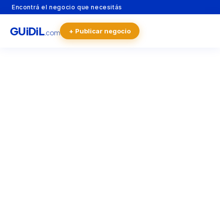
Encontrá el negocio que necesitás
GU
i
Di
L
+ Publicar negocio
.com